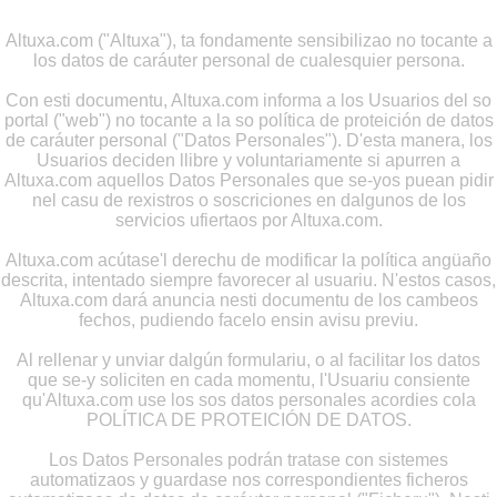
Altuxa.com ("Altuxa"), ta fondamente sensibilizao no tocante a
los datos de caráuter personal de cualesquier persona.
Con esti documentu, Altuxa.com informa a los Usuarios del so
portal ("web") no tocante a la so política de proteición de datos
de caráuter personal ("Datos Personales"). D'esta manera, los
Usuarios deciden llibre y voluntariamente si apurren a
Altuxa.com aquellos Datos Personales que se-yos puean pidir
nel casu de rexistros o soscriciones en dalgunos de los
servicios ufiertaos por Altuxa.com.
Altuxa.com acútase'l derechu de modificar la política angüaño
descrita, intentado siempre favorecer al usuariu. N'estos casos,
Altuxa.com dará anuncia nesti documentu de los cambeos
fechos, pudiendo facelo ensin avisu previu.
Al rellenar y unviar dalgún formulariu, o al facilitar los datos
que se-y soliciten en cada momentu, l'Usuariu consiente
qu'Altuxa.com use los sos datos personales acordies cola
POLÍTICA DE PROTEICIÓN DE DATOS.
Los Datos Personales podrán tratase con sistemes
automatizaos y guardase nos correspondientes ficheros