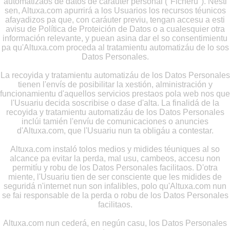
automatizaos de datos de caráuter personal ("Ficheru"). Nesti
sen, Altuxa.com apurrirá a los Usuarios los recursos téunicos
afayadizos pa que, con caráuter previu, tengan accesu a esti
avisu de Política de Proteición de Datos o a cualesquier otra
información relevante, y puean asina dar el so consentimientu
pa qu'Altuxa.com proceda al tratamientu automatizáu de lo sos
Datos Personales.
La recoyida y tratamientu automatizáu de los Datos Personales
tienen l'envís de posibilitar la xestión, alministración y
funcionamientu d'aquellos servicios prestaos pola web nos que
l'Usuariu decida soscribise o dase d'alta. La finalidá de la
recoyida y tratamientu automatizáu de los Datos Personales
inclúi tamién l'envíu de comunicaciones o anuncies
d'Altuxa.com, que l'Usuariu nun ta obligáu a contestar.
Altuxa.com instaló tolos medios y midides téuniques al so
alcance pa evitar la perda, mal usu, cambeos, accesu non
permitíu y robu de los Datos Personales facilitaos. D'otra
miente, l'Usuariu tien de ser consciente que les midides de
seguridá n'internet nun son infalibles, polo qu'Altuxa.com nun
se fai responsable de la perda o robu de los Datos Personales
facilitaos.
Altuxa.com nun cederá, en negún casu, los Datos Personales